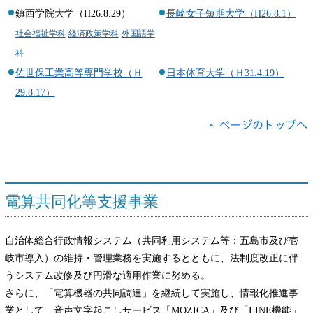
鎮西学院大学（H26.8.29）
長崎女子短期大学（H26.8.1）
社会福祉学科
経済政策学科
外国語学
科
佐世保工業高等専門学校（Ｈ
日本体育大学（Ｈ31.4.19）
29.8.17）
電算共同化等支援事業
自治体総合行政情報システム（共同利用システム等：五島市及び壱
岐市導入）の維持・管理業務を実施するとともに、法制度改正に伴
うシステム改修及び円滑な適用作業に努める。
さらに、「電算機器の共同調達」を継続して実施し、情報化推進事
業として、音声文字起こしサービス「MOZICA」及び「LINE機能」