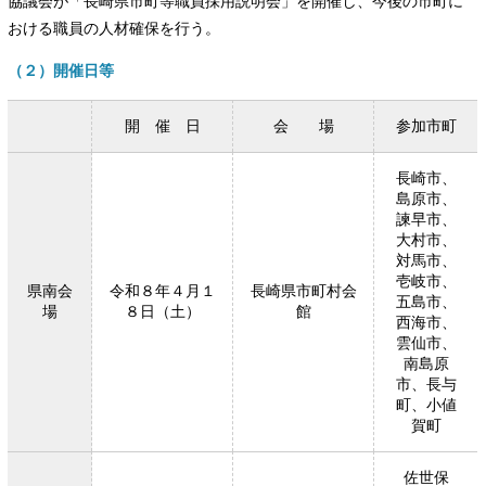
協議会が「長崎県市町等職員採用説明会」を開催し、今後の市町に
おける職員の人材確保を行う。
（２）開催日等
開 催 日
会 場
参加市町
長崎市、
島原市、
諫早市、
大村市、
対馬市、
壱岐市、
県南会
令和８年４月１
長崎県市町村会
五島市、
場
８日（土）
館
西海市、
雲仙市、
南島原
市、長与
町、小値
賀町
佐世保