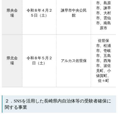
市、島原
市、諫早
県央会
令和８年４月２
諫早市中央公民
市、大村
場
５日（土）
館
市、雲仙
市、南島
原市
佐世保
市、松浦
市、壱岐
市、五島
県北会
令和８年５月２
アルカス佐世保
市、西海
場
日（土）
市、波佐
見町、小
値賀町、
佐々町
２．SNSを活用した長崎県内自治体等の受験者確保に
関する事業