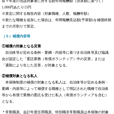
前々年度の当該対象者に対する総年間報酬額（決算額に基づく）
1,000円あたり15円
※算定に関する報告内容（対象職種、人数、報酬年額）
※新たな職種を追加した場合は、年間報酬見込額(予算額)を補償終期
までの月割りで算定。
（５）補償内容等
①補償の対象となる災害
自治体等が定める条例・要綱・内規等に基づき自治体等及び協議
会が認定した「委託業務（有償ボランティア）中の災害」または
「通勤により生じた災害」が対象となる。
②補償対象となる私人
本保険制度の補償の対象となる私人は、自治体等が定める条例・
要綱・内規等によって補償する職種として明記された職種で自治体
等から有償で業務の委託を受けた私人（有償ボランティアを含む）
となる。
＊常勤職員、会計年度任用職員、特別職非常勤職員は本保険の対象